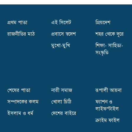
সিলেটকে নান্দনিক নগর হিসেবে গড়ে তোলা হবে-
বাণিজ্যমন্ত্রী
প্রথম পাতা
এই সিলেট
প্রিয়দেশ
সিলেটে শিল্পী হ্যারল্ড রশীদের একক চিত্র প্রদর্শনীর
উদ্বোধন
রাজনীতির মাঠ
প্রবাসে স্বদেশ
শহর থেকে দূরে
মুখো-মুখি
শিক্ষা- সাহিত্য-
খালেদা জিয়াকে‘অতি গুরুত্বপূর্ণ ব্যক্তি’ ঘোষণা
সংস্কৃতি
নিরাপত্তায় পাবেন এসএসএফ
সিলেটের ৮ উপজেলায় নতুন ইউএনও,কে কোন
উপজেলায় ?
শেষের পাতা
নারী সমাজ
রূপালী আয়না
সম্পাদকের কলম
খোলা চিঠি
ফ্যাশন ও
ইলিয়াসপত্নী লুনার সঙ্গে লড়তে চান যারা
লাইফস্টাইল
ইসলাম ও ধর্ম
দেশের বাইরে
ক্রাইম ফাইল
সিলেটে রাত সাড়ে ৯টার পর দোকান-পাট বন্ধ