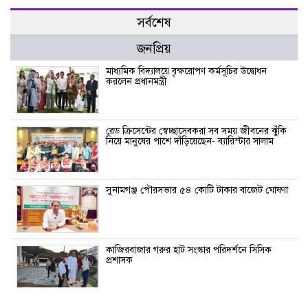
সর্বশেষ
জনপ্রিয়
মাধ্যমিক বিদ্যালয়ে বৃক্ষরোপণ কর্মসূচির উদ্বোধন
করলেন প্রধানমন্ত্রী
রেড ক্রিসেন্টের স্বেচ্ছাসেবকরা সব সময় জীবনের ঝুঁকি
নিয়ে মানুষের পাশে দাঁড়িয়েছেন- ব্যারিস্টার সালাম
সুনামগঞ্জ পৌরসভার ৫৪ কোটি টাকার বাজেট ঘোষণা
কাজিরবাজার গরুর হাট সংস্কার পরিদর্শনে সিসিক
প্রশাসক