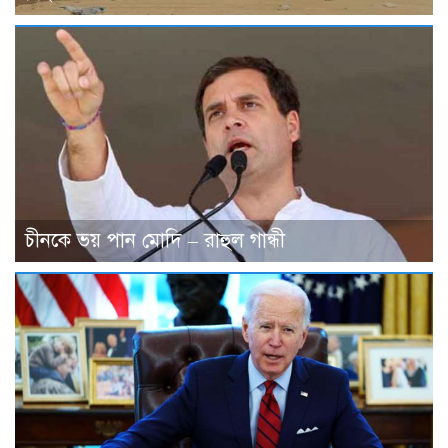
চীনকে ভয় পান মোদি – রাহুল গান্ধী