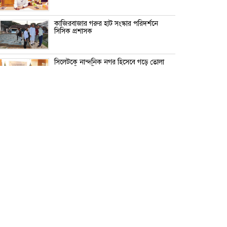
কাজিরবাজার গরুর হাট সংস্কার পরিদর্শনে
সিসিক প্রশাসক
সিলেটকে নান্দনিক নগর হিসেবে গড়ে তোলা
হবে- বাণিজ্যমন্ত্রী
সিলেটে শিল্পী হ্যারল্ড রশীদের একক চিত্র
প্রদর্শনীর উদ্বোধন
খালেদা জিয়াকে‘অতি গুরুত্বপূর্ণ ব্যক্তি’ ঘোষণা
নিরাপত্তায় পাবেন এসএসএফ
সিলেটের ৮ উপজেলায় নতুন ইউএনও,কে
কোন উপজেলায় ?
ইলিয়াসপত্নী লুনার সঙ্গে লড়তে চান যারা