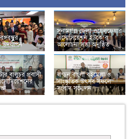
সুনামগঞ্জ জেলা ওয়েলফেয়ার
ঙ্গবন্ধুর
এসোসিয়েশন ইউকে’র
িকী উদযাপন
আলোচনা সভা অনুষ্ঠিত
েটার বালুচর প্রবাসী
লন্ডন বাংলা বইমেলা ও
এসোসিয়েশনের
সাংস্কৃতিক উৎসব সফলে
সভা
সংবাদ সম্মেলন