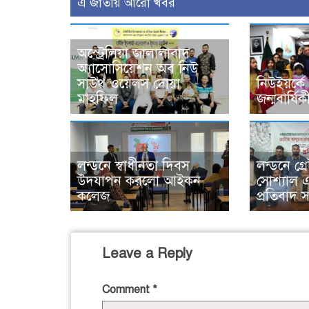
এ জাতীয় আরো খবর
অস্ট্রেলিয়া জালালাবাদ
অ্যাসোসিয়েশন অব নিউ
সাউথ ওয়েলস দোয়া
নিউইয়র্কে ব
মাহফিল
জন্মবার্ষ
লন্ডনে স্বাধীনতা দিবস
লন্ডনে গ্র
উদযাপন করলো আইকন
সোশ্যাল 
কলেজ
প্রতিবাদ 
Leave a Reply
Comment
*