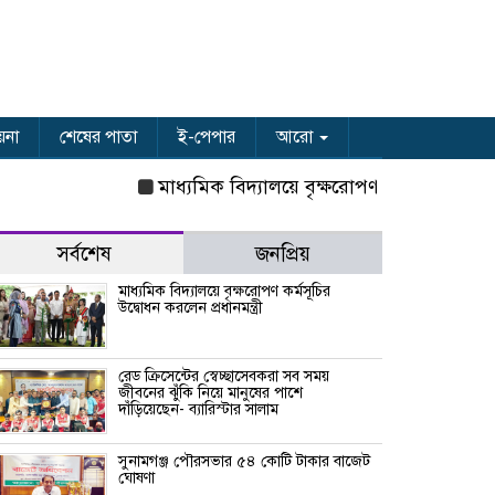
়না
শেষের পাতা
ই-পেপার
আরো
মাধ্যমিক বিদ্যালয়ে বৃক্ষরোপণ কর্মসূচির উদ্বোধন করল
সর্বশেষ
জনপ্রিয়
মাধ্যমিক বিদ্যালয়ে বৃক্ষরোপণ কর্মসূচির
উদ্বোধন করলেন প্রধানমন্ত্রী
রেড ক্রিসেন্টের স্বেচ্ছাসেবকরা সব সময়
জীবনের ঝুঁকি নিয়ে মানুষের পাশে
দাঁড়িয়েছেন- ব্যারিস্টার সালাম
সুনামগঞ্জ পৌরসভার ৫৪ কোটি টাকার বাজেট
ঘোষণা