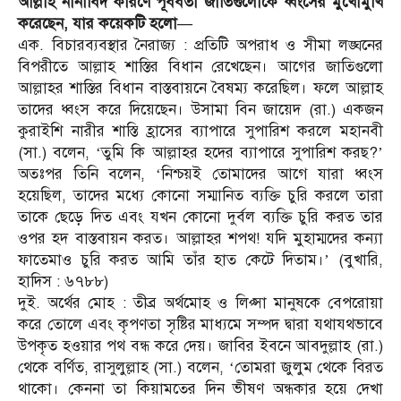
আল্লাহ নানাবিদ কারণে পূর্ববর্তী জাতিগুলোকে ধ্বংসের মুখোমুখি
করেছেন, যার কয়েকটি হলো—
এক. বিচারব্যবস্থার নৈরাজ্য : প্রতিটি অপরাধ ও সীমা লঙ্ঘনের
বিপরীতে আল্লাহ শাস্তির বিধান রেখেছেন। আগের জাতিগুলো
আল্লাহর শাস্তির বিধান বাস্তবায়নে বৈষম্য করেছিল। ফলে আল্লাহ
তাদের ধ্বংস করে দিয়েছেন। উসামা বিন জায়েদ (রা.) একজন
কুরাইশি নারীর শাস্তি হ্রাসের ব্যাপারে সুপারিশ করলে মহানবী
(সা.) বলেন, ‘তুমি কি আল্লাহর হদের ব্যাপারে সুপারিশ করছ?’
অতঃপর তিনি বলেন, ‘নিশ্চয়ই তোমাদের আগে যারা ধ্বংস
হয়েছিল, তাদের মধ্যে কোনো সম্মানিত ব্যক্তি চুরি করলে তারা
তাকে ছেড়ে দিত এবং যখন কোনো দুর্বল ব্যক্তি চুরি করত তার
ওপর হদ বাস্তবায়ন করত। আল্লাহর শপথ! যদি মুহাম্মদের কন্যা
ফাতেমাও চুরি করত আমি তাঁর হাত কেটে দিতাম।’ (বুখারি,
হাদিস : ৬৭৮৮)
দুই. অর্থের মোহ : তীব্র অর্থমোহ ও লিপ্সা মানুষকে বেপরোয়া
করে তোলে এবং কৃপণতা সৃষ্টির মাধ্যমে সম্পদ দ্বারা যথাযথভাবে
উপকৃত হওয়ার পথ বন্ধ করে দেয়। জাবির ইবনে আবদুল্লাহ (রা.)
থেকে বর্ণিত, রাসুলুল্লাহ (সা.) বলেন, ‘তোমরা জুলুম থেকে বিরত
থাকো। কেননা তা কিয়ামতের দিন ভীষণ অন্ধকার হয়ে দেখা