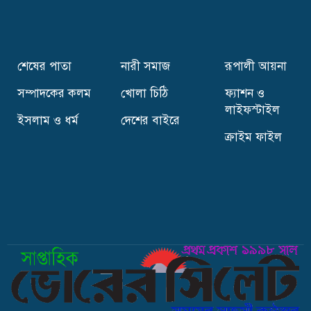
সিলেটের ৮ উপজেলায় নতুন ইউএনও,কে কোন
উপজেলায় ?
শেষের পাতা
নারী সমাজ
রূপালী আয়না
সম্পাদকের কলম
খোলা চিঠি
ফ্যাশন ও
ইলিয়াসপত্নী লুনার সঙ্গে লড়তে চান যারা
লাইফস্টাইল
ইসলাম ও ধর্ম
দেশের বাইরে
ক্রাইম ফাইল
সিলেটে রাত সাড়ে ৯টার পর দোকান-পাট বন্ধ