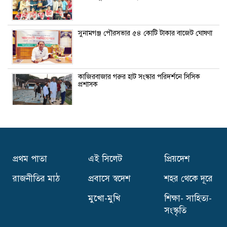
সুনামগঞ্জ পৌরসভার ৫৪ কোটি টাকার বাজেট ঘোষণা
কাজিরবাজার গরুর হাট সংস্কার পরিদর্শনে সিসিক
প্রশাসক
সিলেটকে নান্দনিক নগর হিসেবে গড়ে তোলা হবে-
বাণিজ্যমন্ত্রী
প্রথম পাতা
এই সিলেট
প্রিয়দেশ
সিলেটে শিল্পী হ্যারল্ড রশীদের একক চিত্র প্রদর্শনীর
উদ্বোধন
রাজনীতির মাঠ
প্রবাসে স্বদেশ
শহর থেকে দূরে
মুখো-মুখি
শিক্ষা- সাহিত্য-
খালেদা জিয়াকে‘অতি গুরুত্বপূর্ণ ব্যক্তি’ ঘোষণা
সংস্কৃতি
নিরাপত্তায় পাবেন এসএসএফ