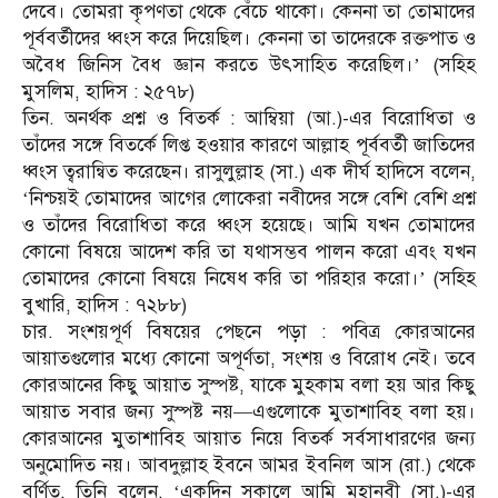
দেবে। তোমরা কৃপণতা থেকে বেঁচে থাকো। কেননা তা তোমাদের
পূর্ববর্তীদের ধ্বংস করে দিয়েছিল। কেননা তা তাদেরকে রক্তপাত ও
অবৈধ জিনিস বৈধ জ্ঞান করতে উৎসাহিত করেছিল।’ (সহিহ
মুসলিম, হাদিস : ২৫৭৮)
তিন. অনর্থক প্রশ্ন ও বিতর্ক : আম্বিয়া (আ.)-এর বিরোধিতা ও
তাঁদের সঙ্গে বিতর্কে লিপ্ত হওয়ার কারণে আল্লাহ পূর্ববর্তী জাতিদের
ধ্বংস ত্বরান্বিত করেছেন। রাসুলুল্লাহ (সা.) এক দীর্ঘ হাদিসে বলেন,
‘নিশ্চয়ই তোমাদের আগের লোকেরা নবীদের সঙ্গে বেশি বেশি প্রশ্ন
ও তাঁদের বিরোধিতা করে ধ্বংস হয়েছে। আমি যখন তোমাদের
কোনো বিষয়ে আদেশ করি তা যথাসম্ভব পালন করো এবং যখন
তোমাদের কোনো বিষয়ে নিষেধ করি তা পরিহার করো।’ (সহিহ
বুখারি, হাদিস : ৭২৮৮)
চার. সংশয়পূর্ণ বিষয়ের পেছনে পড়া : পবিত্র কোরআনের
আয়াতগুলোর মধ্যে কোনো অপূর্ণতা, সংশয় ও বিরোধ নেই। তবে
কোরআনের কিছু আয়াত সুস্পষ্ট, যাকে মুহকাম বলা হয় আর কিছু
আয়াত সবার জন্য সুস্পষ্ট নয়—এগুলোকে মুতাশাবিহ বলা হয়।
কোরআনের মুতাশাবিহ আয়াত নিয়ে বিতর্ক সর্বসাধারণের জন্য
অনুমোদিত নয়। আবদুল্লাহ ইবনে আমর ইবনিল আস (রা.) থেকে
বর্ণিত, তিনি বলেন, ‘একদিন সকালে আমি মহানবী (সা.)-এর