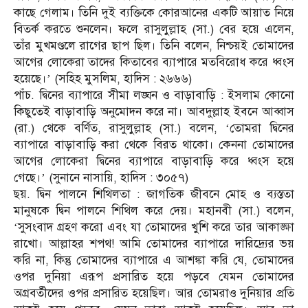
কাছে গেলাম। তিনি দুই ব্যক্তিকে কোরআনের একটি আয়াত নিয়ে
বিতর্ক করতে শুনলেন। ফলে রাসুলুল্লাহ (সা.) বের হয়ে এলেন,
তাঁর মুখমণ্ডলে রাগের ছাপ ছিল। তিনি বলেন, নিশ্চয়ই তোমাদের
আগের লোকেরা তাদের কিতাবের ব্যাপারে মতবিরোধ করে ধ্বংস
হয়েছে।’ (সহিহ মুসলিম, হাদিস : ২৬৬৬)
পাঁচ. দ্বিনের ব্যাপারে সীমা লঙ্ঘন ও বাড়াবাড়ি : ইসলাম কোনো
কিছুতেই বাড়াবাড়ি অনুমোদন করে না। আবদুল্লাহ ইবনে আব্বাস
(রা.) থেকে বর্ণিত, রাসুলুল্লাহ (সা.) বলেন, ‘তোমরা দ্বিনের
ব্যাপারে বাড়াবাড়ি করা থেকে বিরত থাকো। কেননা তোমাদের
আগের লোকেরা দ্বিনের ব্যাপারে বাড়াবাড়ি করে ধ্বংস হয়ে
গেছে।’ (সুনানে নাসায়ি, হাদিস : ৩০৫৭)
ছয়. দ্বিন পালনে শিথিলতা : জাগতিক জীবনে মোহ ও ব্যস্ততা
মানুষকে দ্বিন পালনে শিথিল করে দেয়। মহানবী (সা.) বলেন,
‘সুসংবাদ গ্রহণ করো এবং যা তোমাদের খুশি করে তার আকাঙ্ক্ষা
রাখো। আল্লাহর শপথ! আমি তোমাদের ব্যাপারে দারিদ্র্যের ভয়
করি না, কিন্তু তোমাদের ব্যাপারে এ আশঙ্কা করি যে, তোমাদের
ওপর দুনিয়া এরূপ প্রসারিত হয়ে পড়বে যেমন তোমাদের
অগ্রবর্তীদের ওপর প্রসারিত হয়েছিল। আর তোমরাও দুনিয়ার প্রতি