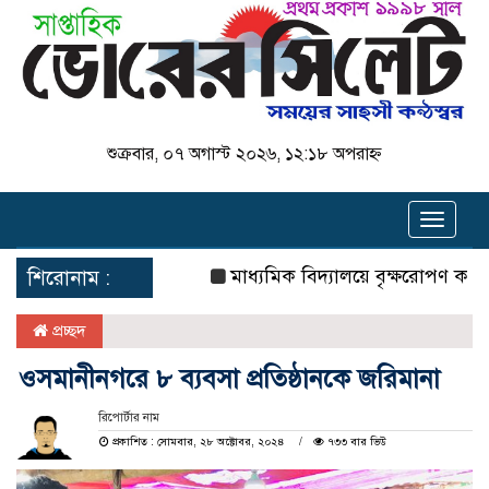
শুক্রবার, ০৭ অগাস্ট ২০২৬, ১২:১৮ অপরাহ্ন
Toggle
navigat
মাধ্যমিক বিদ্যালয়ে বৃক্ষরোপণ কর্মসূচির উ
শিরোনাম :
প্রচ্ছদ
ওসমানীনগরে ৮ ব্যবসা প্রতিষ্ঠানকে জরিমানা
রিপোর্টার নাম
প্রকাশিত : সোমবার, ২৮ অক্টোবর, ২০২৪
৭৩৩ বার ভিউ