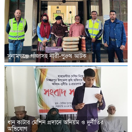
সুনামগঞ্জে গাঁজাসহ নারী-পুরুষ আটক
ধান কাটার মেশিন প্রদানে অনিয়ম ও দুর্নীতির
অভিযোগ