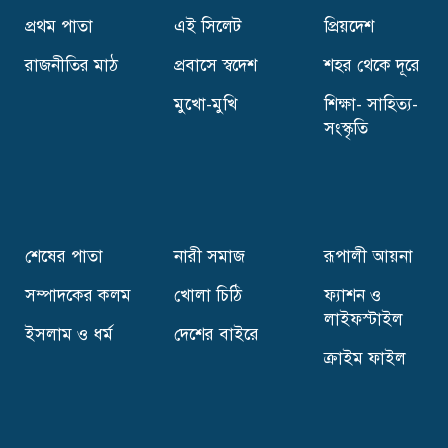
প্রথম পাতা
এই সিলেট
প্রিয়দেশ
সিলেটে শিল্পী হ্যারল্ড রশীদের একক চিত্র প্রদর্শনীর
উদ্বোধন
রাজনীতির মাঠ
প্রবাসে স্বদেশ
শহর থেকে দূরে
মুখো-মুখি
শিক্ষা- সাহিত্য-
খালেদা জিয়াকে‘অতি গুরুত্বপূর্ণ ব্যক্তি’ ঘোষণা
সংস্কৃতি
নিরাপত্তায় পাবেন এসএসএফ
সিলেটের ৮ উপজেলায় নতুন ইউএনও,কে কোন
উপজেলায় ?
শেষের পাতা
নারী সমাজ
রূপালী আয়না
সম্পাদকের কলম
খোলা চিঠি
ফ্যাশন ও
ইলিয়াসপত্নী লুনার সঙ্গে লড়তে চান যারা
লাইফস্টাইল
ইসলাম ও ধর্ম
দেশের বাইরে
ক্রাইম ফাইল
সিলেটে রাত সাড়ে ৯টার পর দোকান-পাট বন্ধ