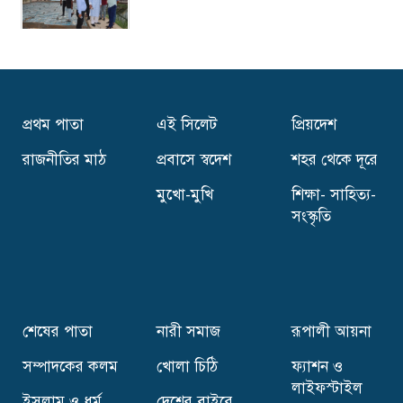
সিলেটকে নান্দনিক নগর হিসেবে গড়ে তোলা হবে-
বাণিজ্যমন্ত্রী
প্রথম পাতা
এই সিলেট
প্রিয়দেশ
সিলেটে শিল্পী হ্যারল্ড রশীদের একক চিত্র প্রদর্শনীর
উদ্বোধন
রাজনীতির মাঠ
প্রবাসে স্বদেশ
শহর থেকে দূরে
মুখো-মুখি
শিক্ষা- সাহিত্য-
খালেদা জিয়াকে‘অতি গুরুত্বপূর্ণ ব্যক্তি’ ঘোষণা
সংস্কৃতি
নিরাপত্তায় পাবেন এসএসএফ
সিলেটের ৮ উপজেলায় নতুন ইউএনও,কে কোন
উপজেলায় ?
শেষের পাতা
নারী সমাজ
রূপালী আয়না
সম্পাদকের কলম
খোলা চিঠি
ফ্যাশন ও
ইলিয়াসপত্নী লুনার সঙ্গে লড়তে চান যারা
লাইফস্টাইল
ইসলাম ও ধর্ম
দেশের বাইরে