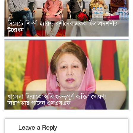
সিলেটে শিল্পী হ্যারল্ড রশীদের একক চিত্র প্রদর্শনীর
উদ্বোধন
খালেদা জিয়াকে‘অতি গুরুত্বপূর্ণ ব্যক্তি’ ঘোষণা
নিরাপত্তায় পাবেন এসএসএফ
Leave a Reply