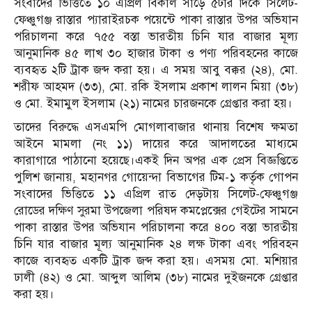
সংবাদের ভিত্তিতে ১০ এপ্রিল বিকাল সাড়ে ৫টার দিকে সিলেট-
ফেঞ্চুগঞ্জ রাস্তার প্যারাইরচক পয়েন্টে পাকা রাস্তার উপর অভিযান
পরিচালনা করে ৭৫৫ বস্তা ভারতীয় চিনি যার বাজার মূল্য
আনুমানিক ৪৫ লাখ ৩০ হাজার টাকা ও পণ্য পরিবহনের কাজে
ব্যবহৃত ২টি ট্রাক জব্দ করা হয়। এ সময় আবু বক্কর (২৪), মো.
শরীফ আহমদ (৩৩), মো. রকি ইসলাম প্রকাশ লালন মিয়া (৩৮)
ও মো. ইমামুল ইসলাম (২১) নামের চারজনকে গ্রেপ্তার করা হয়।
তাদের বিরুদ্ধে এসএমপি মোগলাবাজার থানায় বিশেষ ক্ষমতা
আইনে মামলা (নং ১১) দায়ের করে আদালতের মাধ্যমে
কারাগারে পাঠানো হয়েছে।একই দিন অপর এক প্রেস বিজ্ঞপ্তিতে
পুলিশ জানায়, মহানগর গোয়েন্দা বিভাগের টিম-১ কর্তৃক গোপন
সংবাদের ভিত্তিতে ১১ এপ্রিল রাত দেড়টায় সিলেট-ফেঞ্চুগঞ্জ
রোডের দক্ষিণ সুরমা উপজেলা পরিষদ কমপ্লেক্সের গেইটের সামনে
পাকা রাস্তার উপর অভিযান পরিচালনা করে ৪০০ বস্তা ভারতীয়
চিনি যার বাজার মূল্য আনুমানিক ২৪ লক্ষ টাকা এবং পরিবহন
কাজে ব্যবহৃত একটি ট্রাক জব্দ করা হয়। এসময় মো. মশিয়ার
ঢালী (৪২) ও মো. আব্দুল আলিম (৩৮) নামের দুইজনকে গ্রেপ্তার
করা হয়।