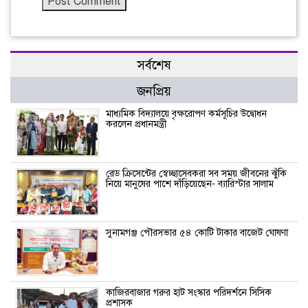
সর্বশেষ
জনপ্রিয়
মাধ্যমিক বিদ্যালয়ে বৃক্ষরোপণ কর্মসূচির উদ্বোধন
করলেন প্রধানমন্ত্রী
রেড ক্রিসেন্টের স্বেচ্ছাসেবকরা সব সময় জীবনের ঝুঁকি
নিয়ে মানুষের পাশে দাঁড়িয়েছেন- ব্যারিস্টার সালাম
সুনামগঞ্জ পৌরসভার ৫৪ কোটি টাকার বাজেট ঘোষণা
কাজিরবাজার গরুর হাট সংস্কার পরিদর্শনে সিসিক
প্রশাসক